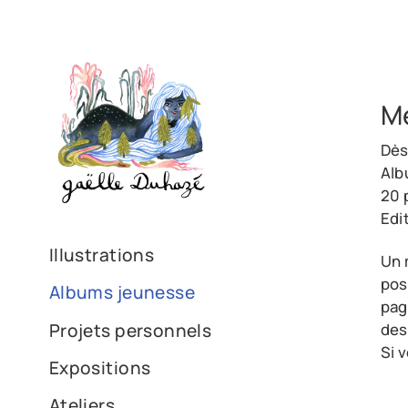
Mé
Dès
Alb
20 
Edi
Illustrations
Un 
pos
Albums jeunesse
pag
Projets personnels
des
Si 
Expositions
Ateliers